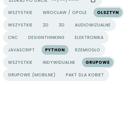
SZUKAJ PO DACIE
WSZYSTKIE
WROCŁAW / OPOLE
OLSZTYN
MIASTA
WSZYSTKIE
2D
3D
AUDIOWIZUALNE
KATEGORIE PROJEKTÓW
CNC
DESIGNTHINKING
ELEKTRONIKA
JAVASCRIPT
PYTHON
RZEMIOSŁO
WSZYSTKIE
INDYWIDUALNE
GRUPOWE
TYPY PROJEKTÓW
GRUPOWE (MOBILNE)
PAKT DLA KOBIET