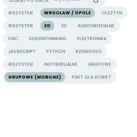
SZUKAJ PO DACIE
WSZYSTKIE
WROCŁAW / OPOLE
OLSZTYN
MIASTA
WSZYSTKIE
2D
3D
AUDIOWIZUALNE
KATEGORIE PROJEKTÓW
CNC
DESIGNTHINKING
ELEKTRONIKA
JAVASCRIPT
PYTHON
RZEMIOSŁO
WSZYSTKIE
INDYWIDUALNE
GRUPOWE
TYPY PROJEKTÓW
GRUPOWE (MOBILNE)
PAKT DLA KOBIET