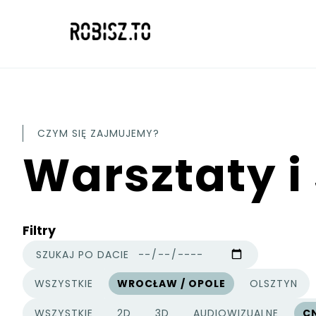
CZYM SIĘ ZAJMUJEMY?
Warsztaty i
Filtry
SZUKAJ PO DACIE
WSZYSTKIE
WROCŁAW / OPOLE
OLSZTYN
MIASTA
WSZYSTKIE
2D
3D
AUDIOWIZUALNE
C