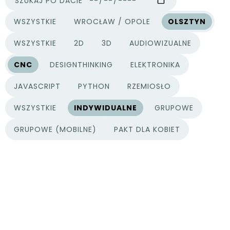
SZUKAJ PO DACIE
WSZYSTKIE
WROCŁAW / OPOLE
OLSZTYN
MIASTA
WSZYSTKIE
2D
3D
AUDIOWIZUALNE
KATEGORIE PROJEKTÓW
CNC
DESIGNTHINKING
ELEKTRONIKA
JAVASCRIPT
PYTHON
RZEMIOSŁO
WSZYSTKIE
INDYWIDUALNE
GRUPOWE
TYPY PROJEKTÓW
GRUPOWE (MOBILNE)
PAKT DLA KOBIET