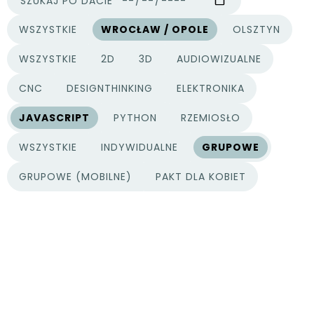
SZUKAJ PO DACIE
WSZYSTKIE
WROCŁAW / OPOLE
OLSZTYN
MIASTA
WSZYSTKIE
2D
3D
AUDIOWIZUALNE
KATEGORIE PROJEKTÓW
CNC
DESIGNTHINKING
ELEKTRONIKA
JAVASCRIPT
PYTHON
RZEMIOSŁO
WSZYSTKIE
INDYWIDUALNE
GRUPOWE
TYPY PROJEKTÓW
GRUPOWE (MOBILNE)
PAKT DLA KOBIET