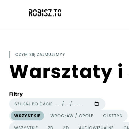
CZYM SIĘ ZAJMUJEMY?
Warsztaty i
Filtry
SZUKAJ PO DACIE
WSZYSTKIE
WROCŁAW / OPOLE
OLSZTYN
MIASTA
WSZYSTKIE
2D
3D
AUDIOWIZUALNE
C