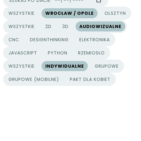
SZUKAJ PO DACIE
WSZYSTKIE
WROCŁAW / OPOLE
OLSZTYN
MIASTA
WSZYSTKIE
2D
3D
AUDIOWIZUALNE
KATEGORIE PROJEKTÓW
CNC
DESIGNTHINKING
ELEKTRONIKA
JAVASCRIPT
PYTHON
RZEMIOSŁO
WSZYSTKIE
INDYWIDUALNE
GRUPOWE
TYPY PROJEKTÓW
GRUPOWE (MOBILNE)
PAKT DLA KOBIET