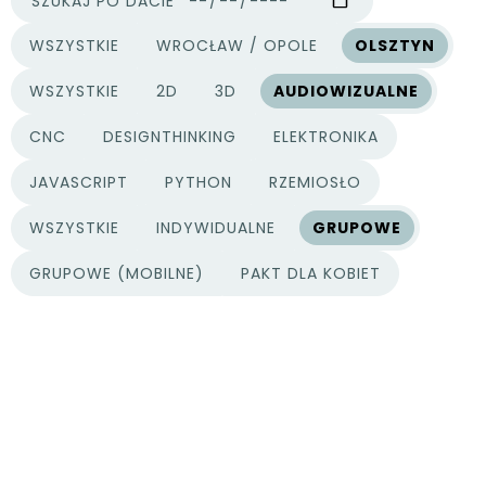
SZUKAJ PO DACIE
WSZYSTKIE
WROCŁAW / OPOLE
OLSZTYN
MIASTA
WSZYSTKIE
2D
3D
AUDIOWIZUALNE
KATEGORIE PROJEKTÓW
CNC
DESIGNTHINKING
ELEKTRONIKA
JAVASCRIPT
PYTHON
RZEMIOSŁO
WSZYSTKIE
INDYWIDUALNE
GRUPOWE
TYPY PROJEKTÓW
GRUPOWE (MOBILNE)
PAKT DLA KOBIET