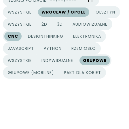
SZUKAJ PO DACIE
WSZYSTKIE
WROCŁAW / OPOLE
OLSZTYN
MIASTA
WSZYSTKIE
2D
3D
AUDIOWIZUALNE
KATEGORIE PROJEKTÓW
CNC
DESIGNTHINKING
ELEKTRONIKA
JAVASCRIPT
PYTHON
RZEMIOSŁO
WSZYSTKIE
INDYWIDUALNE
GRUPOWE
TYPY PROJEKTÓW
GRUPOWE (MOBILNE)
PAKT DLA KOBIET