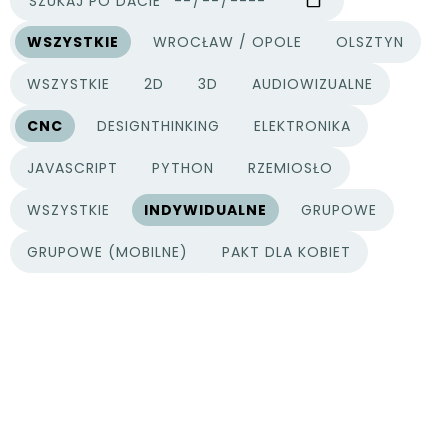
SZUKAJ PO DACIE
WSZYSTKIE
WROCŁAW / OPOLE
OLSZTYN
MIASTA
WSZYSTKIE
2D
3D
AUDIOWIZUALNE
KATEGORIE PROJEKTÓW
CNC
DESIGNTHINKING
ELEKTRONIKA
JAVASCRIPT
PYTHON
RZEMIOSŁO
WSZYSTKIE
INDYWIDUALNE
GRUPOWE
TYPY PROJEKTÓW
GRUPOWE (MOBILNE)
PAKT DLA KOBIET