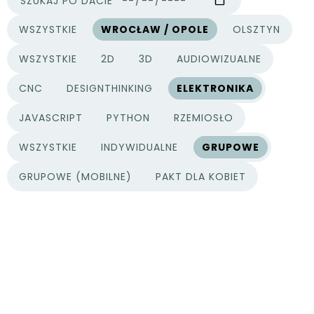
SZUKAJ PO DACIE
WSZYSTKIE
WROCŁAW / OPOLE
OLSZTYN
MIASTA
WSZYSTKIE
2D
3D
AUDIOWIZUALNE
KATEGORIE PROJEKTÓW
CNC
DESIGNTHINKING
ELEKTRONIKA
JAVASCRIPT
PYTHON
RZEMIOSŁO
WSZYSTKIE
INDYWIDUALNE
GRUPOWE
TYPY PROJEKTÓW
GRUPOWE (MOBILNE)
PAKT DLA KOBIET