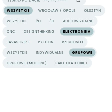
SZUKAJ PO DACIE
WSZYSTKIE
WROCŁAW / OPOLE
OLSZTYN
MIASTA
WSZYSTKIE
2D
3D
AUDIOWIZUALNE
KATEGORIE PROJEKTÓW
CNC
DESIGNTHINKING
ELEKTRONIKA
JAVASCRIPT
PYTHON
RZEMIOSŁO
WSZYSTKIE
INDYWIDUALNE
GRUPOWE
TYPY PROJEKTÓW
GRUPOWE (MOBILNE)
PAKT DLA KOBIET