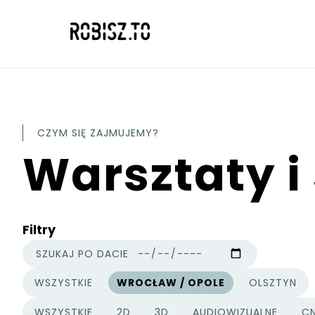
CZYM SIĘ ZAJMUJEMY?
Warsztaty i
Filtry
SZUKAJ PO DACIE
WSZYSTKIE
WROCŁAW / OPOLE
OLSZTYN
MIASTA
WSZYSTKIE
2D
3D
AUDIOWIZUALNE
C