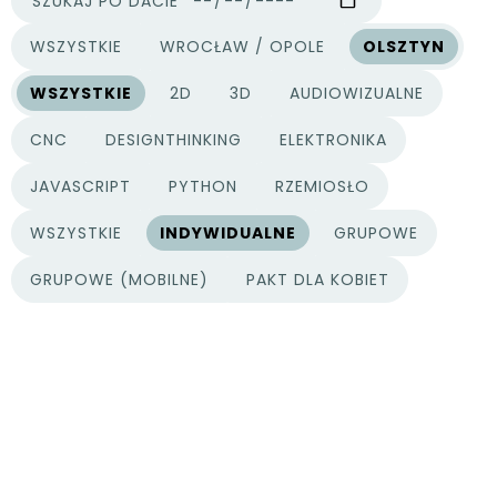
SZUKAJ PO DACIE
WSZYSTKIE
WROCŁAW / OPOLE
OLSZTYN
MIASTA
WSZYSTKIE
2D
3D
AUDIOWIZUALNE
KATEGORIE PROJEKTÓW
CNC
DESIGNTHINKING
ELEKTRONIKA
JAVASCRIPT
PYTHON
RZEMIOSŁO
WSZYSTKIE
INDYWIDUALNE
GRUPOWE
TYPY PROJEKTÓW
GRUPOWE (MOBILNE)
PAKT DLA KOBIET