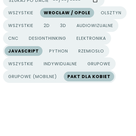
SZUKAJ PO DACIE
WSZYSTKIE
WROCŁAW / OPOLE
OLSZTYN
MIASTA
WSZYSTKIE
2D
3D
AUDIOWIZUALNE
KATEGORIE PROJEKTÓW
CNC
DESIGNTHINKING
ELEKTRONIKA
JAVASCRIPT
PYTHON
RZEMIOSŁO
WSZYSTKIE
INDYWIDUALNE
GRUPOWE
TYPY PROJEKTÓW
GRUPOWE (MOBILNE)
PAKT DLA KOBIET