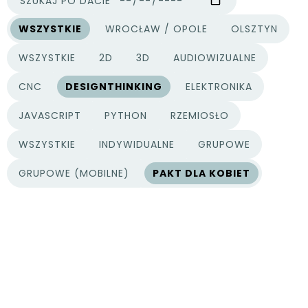
SZUKAJ PO DACIE
WSZYSTKIE
WROCŁAW / OPOLE
OLSZTYN
MIASTA
WSZYSTKIE
2D
3D
AUDIOWIZUALNE
KATEGORIE PROJEKTÓW
CNC
DESIGNTHINKING
ELEKTRONIKA
JAVASCRIPT
PYTHON
RZEMIOSŁO
WSZYSTKIE
INDYWIDUALNE
GRUPOWE
TYPY PROJEKTÓW
GRUPOWE (MOBILNE)
PAKT DLA KOBIET