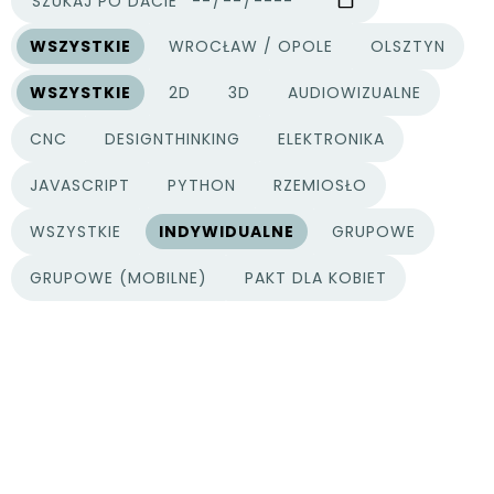
SZUKAJ PO DACIE
WSZYSTKIE
WROCŁAW / OPOLE
OLSZTYN
MIASTA
WSZYSTKIE
2D
3D
AUDIOWIZUALNE
KATEGORIE PROJEKTÓW
CNC
DESIGNTHINKING
ELEKTRONIKA
JAVASCRIPT
PYTHON
RZEMIOSŁO
WSZYSTKIE
INDYWIDUALNE
GRUPOWE
TYPY PROJEKTÓW
GRUPOWE (MOBILNE)
PAKT DLA KOBIET