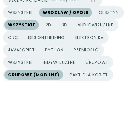
SZUKAJ PO DACIE
WSZYSTKIE
WROCŁAW / OPOLE
OLSZTYN
MIASTA
WSZYSTKIE
2D
3D
AUDIOWIZUALNE
KATEGORIE PROJEKTÓW
CNC
DESIGNTHINKING
ELEKTRONIKA
JAVASCRIPT
PYTHON
RZEMIOSŁO
WSZYSTKIE
INDYWIDUALNE
GRUPOWE
TYPY PROJEKTÓW
GRUPOWE (MOBILNE)
PAKT DLA KOBIET