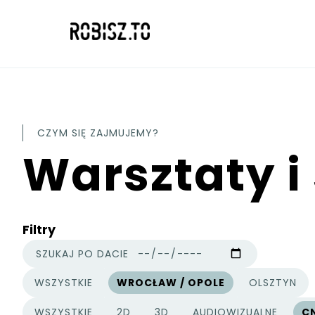
CZYM SIĘ ZAJMUJEMY?
Warsztaty i
Filtry
SZUKAJ PO DACIE
WSZYSTKIE
WROCŁAW / OPOLE
OLSZTYN
MIASTA
WSZYSTKIE
2D
3D
AUDIOWIZUALNE
C